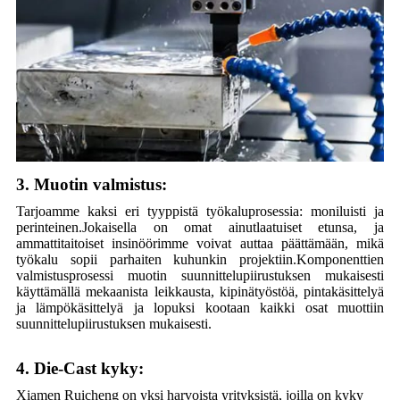
3. Muotin valmistus:
Tarjoamme kaksi eri tyyppistä työkaluprosessia: moniluisti ja
perinteinen.Jokaisella on omat ainutlaatuiset etunsa, ja
ammattitaitoiset insinöörimme voivat auttaa päättämään, mikä
työkalu sopii parhaiten kuhunkin projektiin.Komponenttien
valmistusprosessi muotin suunnittelupiirustuksen mukaisesti
käyttämällä mekaanista leikkausta, kipinätyöstöä, pintakäsittelyä
ja lämpökäsittelyä ja lopuksi kootaan kaikki osat muottiin
suunnittelupiirustuksen mukaisesti.
4. Die-Cast kyky:
Xiamen Ruicheng on yksi harvoista yrityksistä, joilla on kyky