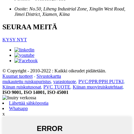
Osoite: No.50, Liheng Industrial Zone, Xinglin West Road,
Jimei District, Xiamen, Kiina
SEURAA MEITÄ
KYSY NYT
© Copyright - 2010-2022 : Kaikki oikeudet pidätetään.
Kuumat tuotteet
-
Sivustokartta
mukautettu ruiskupuristus
,
varastotuote
,
PVC/PPR/PPH PUTKI
,
Kiinan ruiskutusosat
,
PVC TUOTE
,
Kiinan muoviruiskutehtaat
,
ISO 9001, ISO 14001, ISO 45001
Lähettää sähköpostia
Whatsapp
x