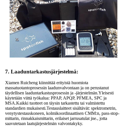
7. Laaduntarkastusjärjestelmä
:
Xiamen Ruicheng kiinnittää erityistä huomiota
massatuotantoprosessin laadunvalvontaan ja on perustanut
täydellisen laaduntarkastusprosessin ja -järjestelmän.Yleisesti
käytetään viittä työkalua: PPAP, APQP, PFMEA, SPC ja
MSA.Kaikki tuotteet on täysin tarkastettu tai valmistettu
standardien mukaisesti.Testauslaitteet sisältävät: spektrometrin,
venytystestauskoneen, kolmikoordinaattisen CMM:n, pass-stop-
mittarin, rinnakkaismittarin, erilaiset jarrusatulat jne., jotta
saavutetaan laatujärjestelmän valvontakyky.