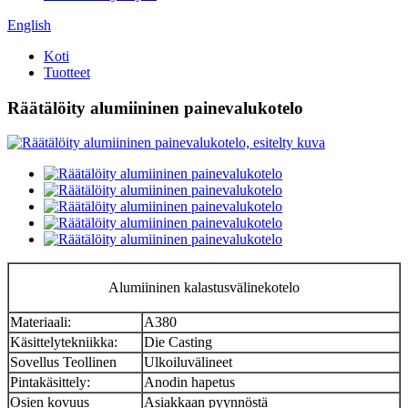
English
Koti
Tuotteet
Räätälöity alumiininen painevalukotelo
Alumiininen kalastusvälinekotelo
Materiaali:
A380
Käsittelytekniikka:
Die Casting
Sovellus Teollinen
Ulkoiluvälineet
Pintakäsittely:
Anodin hapetus
Osien kovuus
Asiakkaan pyynnöstä