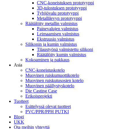
CNC-koneistuksen prototyyppi
3D-tulostuksen prototyyppi
Tyhjiövalu prototyyppi
Metallilevyn prototyyppi
Räätälöity metallin valmistus
Painevalujen valmistus
Leimaamisen valmistus
Ekstruusio valmistus
Silikonin ja kumin valmistus
Tilaustyönä valmistettu silikoni
Räätälöity kumin valmistus
Kokoaminen ja pakkaus
Asia
CNC-koneistuskotelo
Muovinen ruiskumuottikotelo
Muovinen ruiskutusosien kotelo
Muovinen päällystyskotelo
Die Casting Case
Erikoisprojekti
Tuotteet
Esittelyssä olevat tuotteet
PVC/PPR/PPH PUTKI
Blogi
UKK
Ota meihin yhteyttä