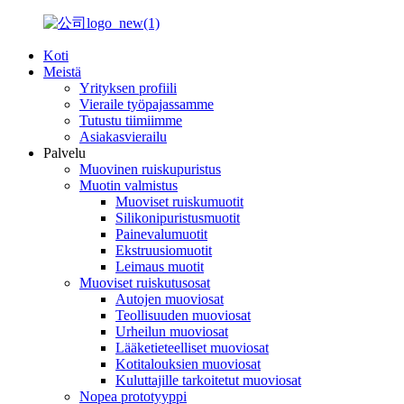
Koti
Meistä
Yrityksen profiili
Vieraile työpajassamme
Tutustu tiimiimme
Asiakasvierailu
Palvelu
Muovinen ruiskupuristus
Muotin valmistus
Muoviset ruiskumuotit
Silikonipuristusmuotit
Painevalumuotit
Ekstruusiomuotit
Leimaus muotit
Muoviset ruiskutusosat
Autojen muoviosat
Teollisuuden muoviosat
Urheilun muoviosat
Lääketieteelliset muoviosat
Kotitalouksien muoviosat
Kuluttajille tarkoitetut muoviosat
Nopea prototyyppi