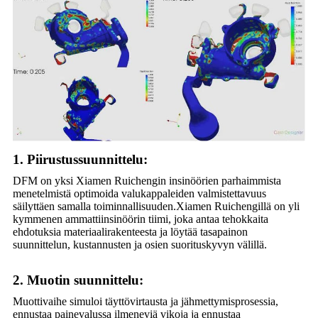
1. Piirustussuunnittelu:
DFM on yksi Xiamen Ruichengin insinöörien parhaimmista
menetelmistä optimoida valukappaleiden valmistettavuus
säilyttäen samalla toiminnallisuuden.Xiamen Ruichengillä on yli
kymmenen ammattiinsinöörin tiimi, joka antaa tehokkaita
ehdotuksia materiaalirakenteesta ja löytää tasapainon
suunnittelun, kustannusten ja osien suorituskyvyn välillä.
2. Muotin suunnittelu:
Muottivaihe simuloi täyttövirtausta ja jähmettymisprosessia,
ennustaa painevalussa ilmeneviä vikoja ja ennustaa