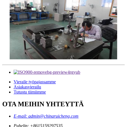
Vieraile työpajassamme
Asiakasvierailu
Tutustu tiimiimme
OTA MEIHIN YHTEYTTÄ
E-mail: admin@chinaruicheng.com
Puhelin: +8615159297535