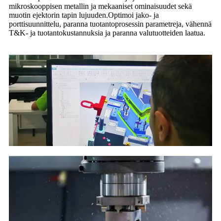
mikroskooppisen metallin ja mekaaniset ominaisuudet sekä
muotin ejektorin tapin lujuuden.Optimoi jako- ja
porttisuunnittelu, paranna tuotantoprosessin parametreja, vähennä
T&K- ja tuotantokustannuksia ja paranna valutuotteiden laatua.