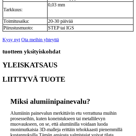
0,03 mm
Tarkkuus:
Toimitusaika:
20-30 päivää
Piirustusmuoto:
STEP tai IGS
Kysy nyt
Ota meihin yhteyttä
tuotteen yksityiskohdat
YLEISKATSAUS
LIITTYVÄ TUOTE
Miksi alumiinipainevalu?
Alumiinin painevalun merkittävin etu verrattuna muihin
prosesseihin, kuten koneistukseen tai metallilevyn
muovaukseen, on se, että alumiinilla voidaan luoda
monimutkaisia ​​3D-malleja erittäin tehokkaasti pienemmillä
kustannuksilla.Tämän ansiosta valmistajat voivat tilata