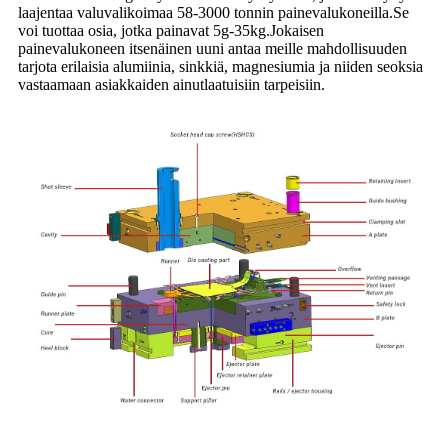
laajentaa valuvalikoimaa 58-3000 tonnin painevalukoneilla.Se
voi tuottaa osia, jotka painavat 5g-35kg.Jokaisen
painevalukoneen itsenäinen uuni antaa meille mahdollisuuden
tarjota erilaisia ​​alumiinia, sinkkiä, magnesiumia ja niiden seoksia
vastaamaan asiakkaiden ainutlaatuisiin tarpeisiin.