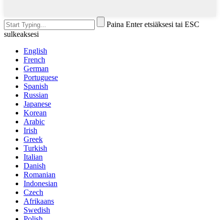
Paina Enter etsiäksesi tai ESC
sulkeaksesi
English
French
German
Portuguese
Spanish
Russian
Japanese
Korean
Arabic
Irish
Greek
Turkish
Italian
Danish
Romanian
Indonesian
Czech
Afrikaans
Swedish
Polish